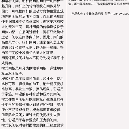
和暗杆闸阀。明杆闸阀的阀杆带动闸板一
造，压力等级300LB。可根据需要按国家标准
起升降，阀杆上的传动螺纹在阀体外部，
因此，可根据阀杆的运动方向和位置直观
产品名称：美标低温闸阀 型号：DZ40W-300
地判断闸板的启闭和位置，而且传动螺纹
便于润滑和不受流体腐蚀，但它要求有较
大的安装空间。暗杆闸阀的传动螺纹位于
阀体内部，在启闭过程中，阀杆只做旋转
运动，闸板在阀体内升降。因此，阀门的
高度尺寸小。暗杆闸阀，通常在阀盖上方
装设启闭位置指示器，以适用于船舶、管
沟等空间较小和粉尘含量大的环境。
闸阀还可按闸板结构不同分为楔式和平行
式两类。
楔式闸板又可分为刚性单闸板，弹性单闸
板及双闸板等。
楔式刚性单闸板结构简单，尺寸小，使用
比较可靠。但楔角的加工、配合精度要求
比较高，易发生卡紧、擦伤现象，它适用
于常温、中温的各种介质和压力的闸阀。
楔式弹性单闸板可以靠闸板产生微量的弹
性变形的补偿作用达到良好的密封，温度
变化不易造成楔死，楔角精度要求较低。
但应防止关闭力矩过大而使闸板失去弹
性。它适用于各种温度和压力的闸阀。
楔式双闸板对密封面楔角的加工精度要求