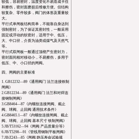
较低，容易密封，温度变化不易造成卡住
和擦伤，密封面磨损后维修方便。但结构
较复杂、零件较多，阀门的体形及重量较
大。
平行式单闸板结构简单，不能靠自身达到
强制密封，为了保证其密封性，一般采用
固定或浮动的软密封，适用于中、低压，
大、中口径，介质为油类或煤气及天然气
等。
平行式双闸板一般通过顶楔产生密封力，
密封面间相对移动小，不易擦伤，多用于
低压、中、小口径的闸阀。
四、闸阀的主要标准
1. GB12232—89《通用阀门 法兰连接铁制
闸阀》
2.GB12234—89《通用阀门 法兰和对焊连
接钢制闸阀》
3.GB8464—87《内螺纹连接闸阀、截止
阀、球阀、止回阀 通用技术条件》
4.GB8465.1—87《内螺纹连接闸阀、截止
阀、球阀、止回阀 基本尺寸 铁制闸阀》
5.JB/T53162—94《闸阀 产品质量分等》
6.JB/T5298—91《管线用钢制平板闸阀》
7.JB/Z243—85《闸阀 静压寿命试验规