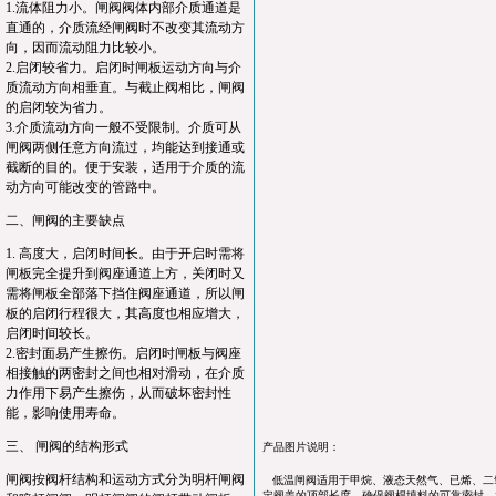
1.流体阻力小。闸阀阀体内部介质通道是
直通的，介质流经闸阀时不改变其流动方
向，因而流动阻力比较小。
2.启闭较省力。启闭时闸板运动方向与介
质流动方向相垂直。与截止阀相比，闸阀
的启闭较为省力。
3.介质流动方向一般不受限制。介质可从
闸阀两侧任意方向流过，均能达到接通或
截断的目的。便于安装，适用于介质的流
动方向可能改变的管路中。
二、闸阀的主要缺点
1. 高度大，启闭时间长。由于开启时需将
闸板完全提升到阀座通道上方，关闭时又
需将闸板全部落下挡住阀座通道，所以闸
板的启闭行程很大，其高度也相应增大，
启闭时间较长。
2.密封面易产生擦伤。启闭时闸板与阀座
相接触的两密封之间也相对滑动，在介质
力作用下易产生擦伤，从而破坏密封性
能，影响使用寿命。
三、 闸阀的结构形式
产品图片说明：
闸阀按阀杆结构和运动方式分为明杆闸阀
低温闸阀适用于甲烷、液态天然气、已烯、二
定阀盖的顶部长度，确保阀桿填料的可靠密封。