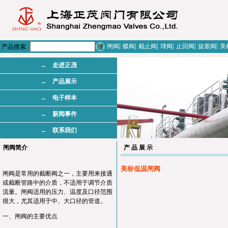
|
|
|
|
|
|
闸阀
蝶阀
截止阀
球阀
止回阀
旋塞阀
美
产品搜索:
→ 走进正茂
→ 产品展示
→ 电子样本
→ 新闻事件
→ 联系我们
闸阀简介
产 品 展 示
美标低温闸阀
闸阀是常用的截断阀之一，主要用来接通
或截断管路中的介质，不适用于调节介质
流量。闸阀适用的压力、温度及口径范围
很大，尤其适用于中、大口径的管道。
一、闸阀的主要优点