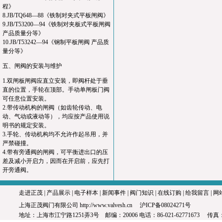
程》
8.JB/TQ648—88《铁制对夹式平板闸阀》
9.JB/T53200—94《铁制对夹板式平板闸阀
产品质量分等》
10.JB/T53242—94《钢制平板闸阀 产品质
量分等》
五、闸阀的安装与维护
1.双闸板闸阀应直立安装，即阀杆处于垂
直的位置，手轮在顶部。手动单闸板门阀
可任意位置安装。
2.带传动机构的闸阀（如齿轮传动、电
动、气动或液动等），均应按产品使用说
明书的规定安装。
3.手轮、传动机构均不允许作起吊用，并
严禁碰撞。
4.带有旁通阀的闸阀，可平衡进出口的压
差及减小开启力，因而在开启前，应先打
开旁通阀。
走进正茂
|
产品展示
|
电子样本
|
新闻事件
|
阀门知识
|
在线订购
|
给我留言
|
网
上海正茂阀门有限公司
http://www.valvesh.cn
沪ICP备08024271号
地址：上海市江宁路1251弄3号 邮编：20006 电话：86-021-62771673 传真：8