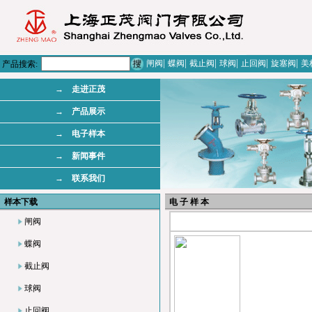
|
|
|
|
|
|
闸阀
蝶阀
截止阀
球阀
止回阀
旋塞阀
美
产品搜索:
→ 走进正茂
→ 产品展示
→ 电子样本
→ 新闻事件
→ 联系我们
样本下载
电 子 样 本
闸阀
蝶阀
截止阀
球阀
止回阀