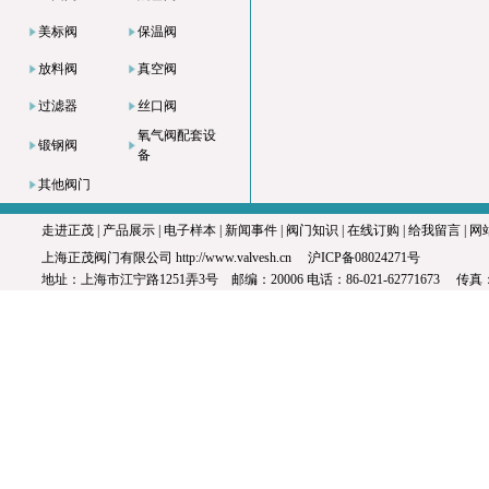
美标阀
保温阀
放料阀
真空阀
过滤器
丝口阀
氧气阀配套设
锻钢阀
备
其他阀门
走进正茂
|
产品展示
|
电子样本
|
新闻事件
|
阀门知识
|
在线订购
|
给我留言
|
网
上海正茂阀门有限公司
http://www.valvesh.cn
沪ICP备08024271号
地址：上海市江宁路1251弄3号 邮编：20006 电话：86-021-62771673 传真：8