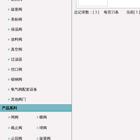
旋塞阀
总记录数：[ 3 ] 每页15条 当前[ 1 ] / [
美标阀
保温阀
放料阀
真空阀
过滤器
丝口阀
锻钢阀
氧气阀配套设备
其他阀门
产品系列
闸阀
蝶阀
截止阀
球阀
止回阀
旋塞阀