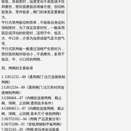
较低，容易密封，温度变化不易造成卡住
和擦伤，密封面磨损后维修方便。但结构
较复杂、零件较多，阀门的体形及重量较
大。
平行式单闸板结构简单，不能靠自身达到
强制密封，为了保证其密封性，一般采用
固定或浮动的软密封，适用于中、低压，
大、中口径，介质为油类或煤气及天然气
等。
平行式双闸板一般通过顶楔产生密封力，
密封面间相对移动小，不易擦伤，多用于
低压、中、小口径的闸阀。
四、闸阀的主要标准
1. GB12232—89《通用阀门 法兰连接铁制
闸阀》
2.GB12234—89《通用阀门 法兰和对焊连
接钢制闸阀》
3.GB8464—87《内螺纹连接闸阀、截止
阀、球阀、止回阀 通用技术条件》
4.GB8465.1—87《内螺纹连接闸阀、截止
阀、球阀、止回阀 基本尺寸 铁制闸阀》
5.JB/T53162—94《闸阀 产品质量分等》
6.JB/T5298—91《管线用钢制平板闸阀》
7.JB/Z243—85《闸阀 静压寿命试验规