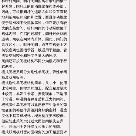
和暗杆闸阀。明杆闸阀的阀杆带动闸板一
起升降，阀杆上的传动螺纹在阀体外部，
因此，可根据阀杆的运动方向和位置直观
地判断闸板的启闭和位置，而且传动螺纹
便于润滑和不受流体腐蚀，但它要求有较
大的安装空间。暗杆闸阀的传动螺纹位于
阀体内部，在启闭过程中，阀杆只做旋转
运动，闸板在阀体内升降。因此，阀门的
高度尺寸小。暗杆闸阀，通常在阀盖上方
装设启闭位置指示器，以适用于船舶、管
沟等空间较小和粉尘含量大的环境。
闸阀还可按闸板结构不同分为楔式和平行
式两类。
楔式闸板又可分为刚性单闸板，弹性单闸
板及双闸板等。
楔式刚性单闸板结构简单，尺寸小，使用
比较可靠。但楔角的加工、配合精度要求
比较高，易发生卡紧、擦伤现象，它适用
于常温、中温的各种介质和压力的闸阀。
楔式弹性单闸板可以靠闸板产生微量的弹
性变形的补偿作用达到良好的密封，温度
变化不易造成楔死，楔角精度要求较低。
但应防止关闭力矩过大而使闸板失去弹
性。它适用于各种温度和压力的闸阀。
楔式双闸板对密封面楔角的加工精度要求