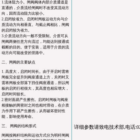
1.流体阻力小。闸阀阀体内部介质通道是
直通的，介质流经闸阀时不改变其流动方
向，因而流动阻力比较小。
2.启闭较省力。启闭时闸板运动方向与介
质流动方向相垂直。与截止阀相比，闸阀
的启闭较为省力。
3.介质流动方向一般不受限制。介质可从
闸阀两侧任意方向流过，均能达到接通或
截断的目的。便于安装，适用于介质的流
动方向可能改变的管路中。
二、闸阀的主要缺点
1. 高度大，启闭时间长。由于开启时需将
闸板完全提升到阀座通道上方，关闭时又
需将闸板全部落下挡住阀座通道，所以闸
板的启闭行程很大，其高度也相应增大，
启闭时间较长。
2.密封面易产生擦伤。启闭时闸板与阀座
相接触的两密封之间也相对滑动，在介质
力作用下易产生擦伤，从而破坏密封性
能，影响使用寿命。
三、 闸阀的结构形式
详细参数请致电技术部,电话:021-
闸阀按阀杆结构和运动方式分为明杆闸阀