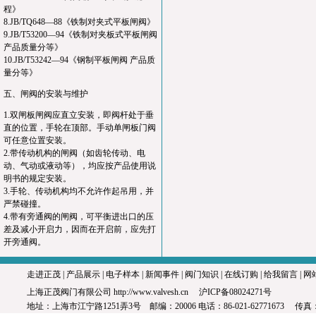
程》
8.JB/TQ648—88《铁制对夹式平板闸阀》
9.JB/T53200—94《铁制对夹板式平板闸阀
产品质量分等》
10.JB/T53242—94《钢制平板闸阀 产品质
量分等》
五、闸阀的安装与维护
1.双闸板闸阀应直立安装，即阀杆处于垂
直的位置，手轮在顶部。手动单闸板门阀
可任意位置安装。
2.带传动机构的闸阀（如齿轮传动、电
动、气动或液动等），均应按产品使用说
明书的规定安装。
3.手轮、传动机构均不允许作起吊用，并
严禁碰撞。
4.带有旁通阀的闸阀，可平衡进出口的压
差及减小开启力，因而在开启前，应先打
开旁通阀。
走进正茂
|
产品展示
|
电子样本
|
新闻事件
|
阀门知识
|
在线订购
|
给我留言
|
网
上海正茂阀门有限公司
http://www.valvesh.cn
沪ICP备08024271号
地址：上海市江宁路1251弄3号 邮编：20006 电话：86-021-62771673 传真：8