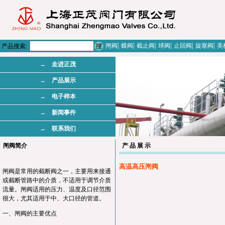
|
|
|
|
|
|
闸阀
蝶阀
截止阀
球阀
止回阀
旋塞阀
美
产品搜索:
→ 走进正茂
→ 产品展示
→ 电子样本
→ 新闻事件
→ 联系我们
闸阀简介
产 品 展 示
高温高压闸阀
闸阀是常用的截断阀之一，主要用来接通
或截断管路中的介质，不适用于调节介质
流量。闸阀适用的压力、温度及口径范围
很大，尤其适用于中、大口径的管道。
一、闸阀的主要优点